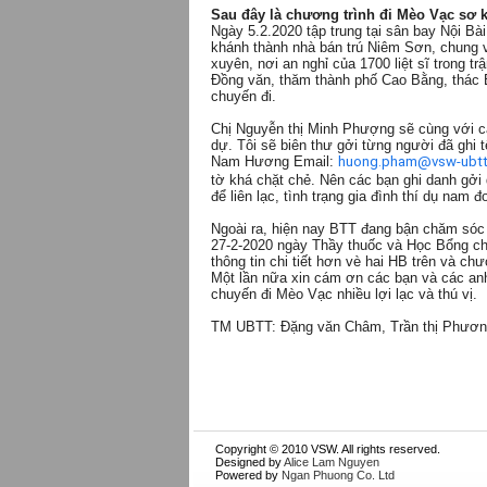
Sau đây là chương trình đi Mèo Vạc sơ k
Ngày 5.2.2020 tập trung tại sân bay Nội Bà
khánh thành nhà bán trú Niêm Sơn, chung vui
xuyên, nơi an nghỉ của 1700 liệt sĩ trong 
Đồng văn, thăm thành phố Cao Bằng, thác 
chuyến đi.
Chị Nguyễn thị Minh Phượng sẽ cùng với c
dự. Tôi sẽ biên thư gởi từng người đã ghi
Nam Hương Email:
huong.pham@vsw-ubt
tờ khá chặt chẻ. Nên các bạn ghi danh gởi dữ
để liên lạc, tình trạng gia đình thí dụ nam
Ngoài ra, hiện nay BTT đang bận chăm só
27-2-2020 ngày Thầy thuốc và Học Bổng ch
thông tin chi tiết hơn vè hai HB trên và chư
Một lần nữa xin cám ơn các bạn và các anh
chuyến đi Mèo Vạc nhiều lợi lạc và thú vị.
TM UBTT: Đặng văn Châm, Trần thị Phươn
Copyright © 2010 VSW. All rights reserved.
Designed by
Alice Lam Nguyen
Powered by
Ngan Phuong Co. Ltd