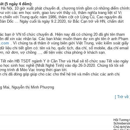
ết (5 ngày 4 đêm):
i Hà Nội, 10 giờ xuất phát chuyến đi, chương trình gồm có những điểm chính
 với các em học sinh, giao lưu với thầy cô, thăm nghĩa trang liệt sĩ Vị
trận chiến với Trung quốc năm 1986, thăm cột cờ Lũng Cú, Cao nguyên đá
Bản Dốc … Ngày cuối là ngày 9.2.2020, từ Bắc Cạn trở về HN, chấm dứt
ác bạn ở VN tổ chức chuyến đi. Hiện nay đã có chừng 20 đã ghi tên tham
 tên để xin xác nhận lại. Các bạn khác muốn tham dự xin ghi tên ở anh Phạm
t.com
. Vì chúng ta đi thăm ở vùng biên giới Việt Trung, việc kiểm soát giấy
 liệu chi tiết gồm có: tên và họ, quốc tịch, địa chỉ, số mobile, địa chỉ email
 đơn, nữ đơn, vợ chồng …, để tiện việc chia phòng ở khách sạn.
c Tết nên HB TSDT ngành Y ở Cần Thơ và Huế sẽ tổ chức sau Tết vào ngày
o học sinh học nghề (Nhất Nghệ Tinh) vào dịp 26-3-2020.
Chúng tôi tôi sẽ
ơng trình đi Mèo Vạc trong thời gian tới.
 chị đã đóng góp giúp cho các cho thế hệ trẻ và mến chúc các anh chị
g Mai, Nguyễn thị Minh Phượng
[ Trở về 
Hội Tương 
Schreberst
Chủ tịch(Vo