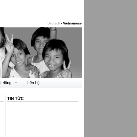
Deutsch
- Vietnamese
ạt động
Liên hệ
TIN TỨC