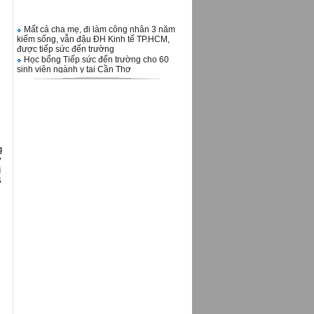
Mất cả cha mẹ, đi làm công nhân 3 năm
kiếm sống, vẫn đậu ĐH Kinh tế TP.HCM,
được tiếp sức đến trường
Học bổng Tiếp sức đến trường cho 60
sinh viên ngành y tại Cần Thơ
Khánh thành nhà bán trú tiểu học PTDT
Sa lông (Điện Biên) 16.2.2023
Một năm 'Tiếp sức đến trường' đặc biệt,
kết nối vạn tấm lòng
STF ra mắt sách 'Chuyên ngành kỹ
thuật môi trường'
Học bổng “Tiếp sức đến trường” 2019
Báo Tuổi Trẻ trao 59 suất học bổng cho
g
'thiên thần áo trắng' miền Tây
y
Ra mắt Tủ sách Nhất Nghệ Tinh
ì
Đưa tủ sách Nhất Nghệ Tinh đến gần
B
hơn với sinh viên ngành kỹ thuật
DIỄN TỪ NHẬN GIẢI VĂN HÓA PHAN
CHÂU TRINH 2018
Giới thiệu sách "Chuyên ngành Cơ Điện
Tử"
Thư kêu gọi giúp đỡ nạn nhân bị mưa lũ
và đất sạt lở ở miền Trung và miền Bắc
Việt Nam
LỄ TRAO HỌC HỌC BỔNG ĐẠI HỌC Y
KHOA HUẾ
THĂM NHÀ LƯU TRÚ CHO CÁC EM
HỌC SINH NGƯỜI DÂN TỘC H’RÊ Ở
HUYỆN AN LÃO TỈNH BÌNH ĐỊNH