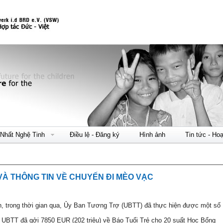
Nhất Nghệ Tinh
Điều lệ - Đăng ký
Hình ảnh
Tin tức - Ho
VÀ THÔNG TIN VỀ CHUYẾN ĐI MÈO VẠC
n, trong thời gian qua, Ủy Ban Tương Trợ (UBTT) đã thực hiện được một số
 UBTT đã gởi 7850 EUR (202 triệu) về Báo Tuổi Trẻ cho 20 suất Học Bổng