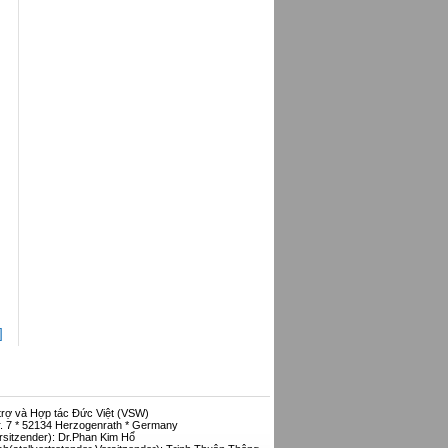
DỰ ÁN XUẤT BẢN TỦ SÁCH HỌC
NGHỀ “NHẤT NGHỆ TINH”
:
Thư ngỏ về Tủ sách “ Nhất Nghệ Tinh
Thắp sáng niềm tin
Ra mắt tủ sách học nghề "Nhất Nghệ
Tinh"
Hoạt động từ thiện của Uỷ Ban Tương
Trợ người Việt Nam (UBTT) tại CHLB Đức
2007
UBTT tài trợ xây cầu cho trẻ em đi học ở
Cà Mau
]
trợ và Hợp tác Đức Việt (VSW)
r. 7 * 52134 Herzogenrath * Germany
rsitzender): Dr.Phan Kim Hổ