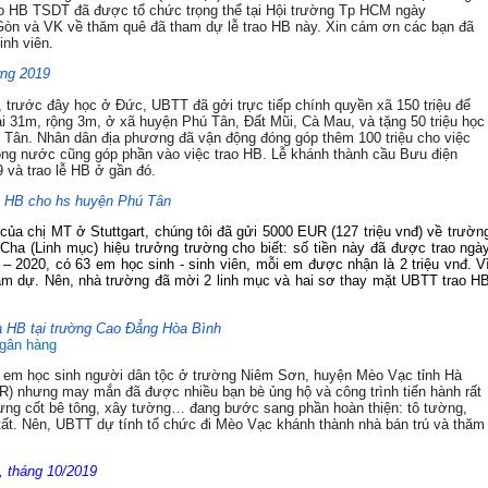
ao HB TSDT đã được tổ chức trọng thể tại Hội trường Tp HCM ngày
 Gòn và VK về thăm quê đã tham dự lễ trao HB này. Xin cám ơn các bạn đã
inh viên.
ờng 2019
 trước đây học ở Đức, UBTT đã gởi trực tiếp chính quyền xã 150 triệu để
ài 31m, rộng 3m, ở xã huyện Phú Tân, Đất Mũi, Cà Mau, và tặng 50 triệu học
 Tân. Nhân dân địa phương đã vận động đóng góp thêm 100 triệu cho việc
rong nước cũng góp phần vào việc trao HB. Lễ khánh thành cầu Bưu điện
 và trao lễ HB ở gần đó.
o HB cho hs huyện Phú Tân
ủa chị MT ở Stuttgart, chúng tôi đã gửi 5000 EUR (127 triệu vnđ) về trườn
ha (Linh mục) hiệu trưởng trường cho biết: số tiền này đã được trao ngà
– 2020, có 63 em học sinh - sinh viên, mỗi em được nhận là 2 triệu vnđ. V
m dự. Nên, nhà trường đã mời 2 linh mục và hai sơ thay mặt UBTT trao H
và HB tại trường Cao Đẳng Hòa Bình
ngân hàng
ác em học sinh người dân tộc ở trường Niêm Sơn, huyện Mèo Vạc tỉnh Hà
R) nhưng may mắn đã được nhiều bạn bè ủng hộ và công trình tiến hành rất
 dựng cốt bê tông, xây tường… đang bước sang phần hoàn thiện: tô tường,
tất. Nên, UBTT dự tính tổ chức đi Mèo Vạc khánh thành nhà bán trú và thăm
, tháng 10/2019