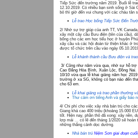
Tiếp Sức đến trường năm 2019. Buổi lễ tr
12.10.2019. Có nhiều bạn sinh sống ở Sài
bỏ thì giờ đến vui chung với các cháu tân s
Lễ trao Học bổng Tiếp Sức Đến Trư
2/ Nhờ sự trợ giúp của anh TT, VK Canada,
xây một cây cầu Bưu điện (tên của cầu), d
bổng cho các em học tiểu học ở huyện Phú
xây cầu và các hội đoàn từ thiện khác ở t
được tổ chức trên cầu vào ngày 05.10.2019
Lễ khánh thành cầu Bưu điện và tra
3/ Cũng như năm vừa qua, nhờ sự hỗ trợ c
Cao Đẳng Hòa Bình, Xuân Lộc, Đồng Nai. C
10/10 vừa qua lễ khai giảng năm học 2019 
trường ở xa SG, không có bạn nào đến tha
cho 63 em.
Lễ khai giảng và trao phần thưởng 
Thư cảm ơn tiếng Anh và giấy báo 
4/ Chi phí cho việc xây nhà bán trú cho c
Giang khá cao 400 triệu (khoảng 15.000 EU
tốt. Hiện nay, phần thô đã xong: xây nền,
lợp mái … có lẽ đến tháng 1/2020 sẽ hoàn 
những thắng cảnh dọc dường.
Nhà bán trú
Niệm Sơn giai đoạn cuối